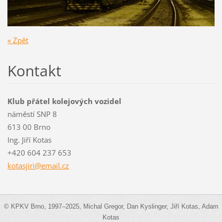
« Zpět
Kontakt
Klub přátel kolejových vozidel
náměstí SNP 8
613 00 Brno
Ing. Jiří Kotas
+420 604 237 653
kotasjir
i@email.
cz
© KPKV Brno, 1997–2025, Michal Gregor, Dan Kyslinger, Jiří Kotas, Adam
Kotas