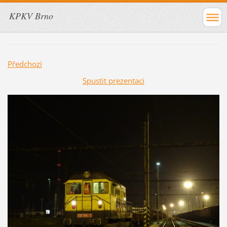
KPKV Brno
Předchozí
Spustit prezentaci