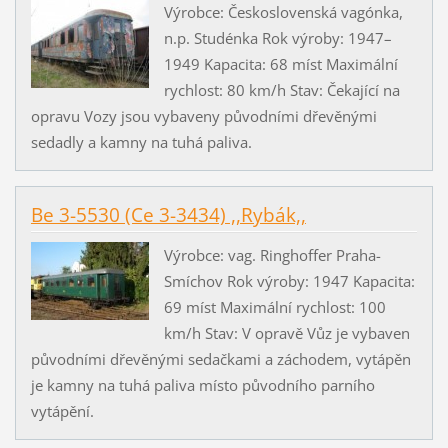
Výrobce: Československá vagónka,
n.p. Studénka Rok výroby: 1947–
1949 Kapacita: 68 míst Maximální
rychlost: 80 km/h Stav: Čekající na
opravu Vozy jsou vybaveny původními dřevěnými
sedadly a kamny na tuhá paliva.
Be 3-5530 (Ce 3-3434) ,,Rybák,,
Výrobce: vag. Ringhoffer Praha-
Smíchov Rok výroby: 1947 Kapacita:
69 míst Maximální rychlost: 100
km/h Stav: V opravě Vůz je vybaven
původními dřevěnými sedačkami a záchodem, vytápěn
je kamny na tuhá paliva místo původního parního
vytápění.