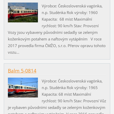
Výrobce: Československá vagónka,
n.p. Studénka Rok výroby: 1960
Kapacita: 68 míst Maximální
rychlost: 90 km/h Stav: Provozní
Vozy jsou vybaveny původními sedadly se zeleným
koženkovým potahem a naftovým vytápěním V roce
2017 provedla firma ČMŽO, s.r.o. Přerov opravu tohoto
vozu...
Balm 5-0814
Výrobce: Československá vagónka,
n.p. Studénka Rok výroby: 1965
Kapacita: 68 míst Maximální
rychlost: 90 km/h Stav: Provozní Vůz
je vybaven původními sedadly se zeleným koženkovým
potahem a naftovým vytápěním. V roce 2016 provedla