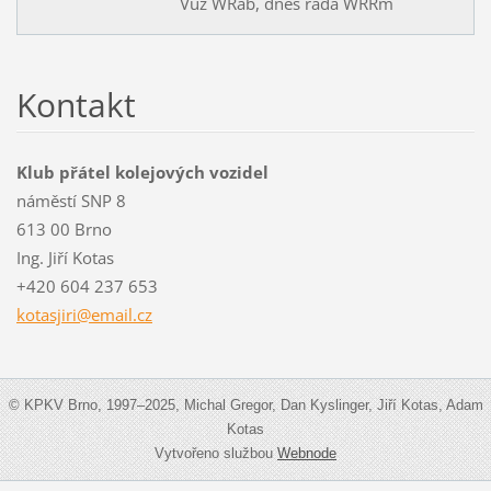
Vůz WRab, dnes řada WRRm
Kontakt
Klub přátel kolejových vozidel
náměstí SNP 8
613 00 Brno
Ing. Jiří Kotas
+420 604 237 653
kotasjir
i@email.
cz
© KPKV Brno, 1997–2025, Michal Gregor, Dan Kyslinger, Jiří Kotas, Adam
Kotas
Vytvořeno službou
Webnode