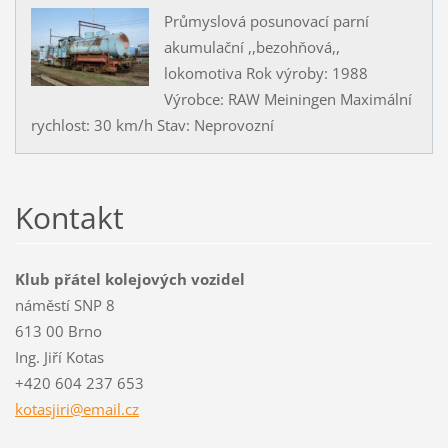
Průmyslová posunovací parní
akumulační ,,bezohňová,,
lokomotiva Rok výroby: 1988
Výrobce: RAW Meiningen Maximální
rychlost: 30 km/h Stav: Neprovozní
Kontakt
Klub přátel kolejových vozidel
náměstí SNP 8
613 00 Brno
Ing. Jiří Kotas
+420 604 237 653
kotasjir
i@email.
cz