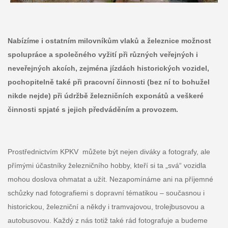
Nabízíme i ostatním milovníkům vlaků a železnice možnost
spolupráce a společného vyžití při různých veřejných i
neveřejných akcích, zejména jízdách historických vozidel,
pochopitelně také při pracovní činnosti (bez ní to bohužel
nikde nejde) při údržbě železničních exponátů a veškeré
činnosti spjaté s jejich předváděním a provozem.
Prostřednictvím KPKV můžete být nejen diváky a fotografy, ale
přímými účastníky železničního hobby, kteří si ta „svá“ vozidla
mohou doslova ohmatat a užít. Nezapomínáme ani na příjemné
schůzky nad fotografiemi s dopravní tématikou – současnou i
historickou, železniční a někdy i tramvajovou, trolejbusovou a
autobusovou. Každý z nás totiž také rád fotografuje a budeme