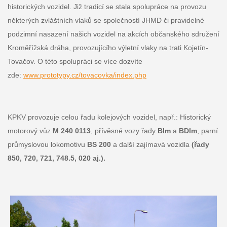
historických vozidel. Již tradicí se stala spolupráce na provozu
některých zvláštních vlaků se společností JHMD či pravidelné
podzimní nasazení našich vozidel na akcích občanského sdružení
Kroměřížská dráha, provozujícího výletní vlaky na trati Kojetín-
Tovačov. O této spolupráci se více dozvíte
zde:
www.prototypy.cz/tovacovka/index.php
KPKV provozuje celou řadu kolejových vozidel, např.: Historický
motorový vůz
M 240 0113
, přívěsné vozy řady
Blm
a
BDlm
, parní
průmyslovou lokomotivu
BS 200
a další zajímavá vozidla
(řady
850, 720, 721, 748.5, 020 aj.).