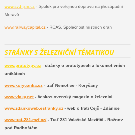
www.svd-jzm.cz
- Spolek pro veřejnou dopravu na jihozápadní
Moravě
www.railwaycapital.cz
- RCAS, Společnost místních drah
STRÁNKY S ŽELEZNIČNÍ TÉMATIKOU
www.prototypy.cz
- stránky o prototypech a lokomotivních
unikátech
www.korycanka.cz
- trať Nemotice - Koryčany
www.vlaky.net
- československý magazín o železnici
www.zdankoweb.estranky.cz
- web o trati Čejč - Ždánice
www.trat-281.mzf.cz/
- Trať 281 Valašské Meziříčí - Rožnov
pod Radhoštěm