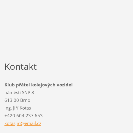
Kontakt
Klub přátel kolejových vozidel
náměstí SNP 8
613 00 Brno
Ing. Jiří Kotas
+420 604 237 653
kotasjir
i@email.
cz