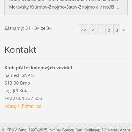
Moravský Krumlov-Znojmo-Šatov-Znojmo a v neděli...
Záznamy: 31 - 34 ze 34
<<
<
1
2
3
4
Kontakt
Klub přátel kolejových vozidel
náměstí SNP 8
613 00 Brno
Ing. Jiří Kotas
+420 604 237 653
kotasjir
i@email.
cz
© KPKV Brno, 1997–2025, Michal Gregor, Dan Kyslinger, Jiří Kotas, Adam