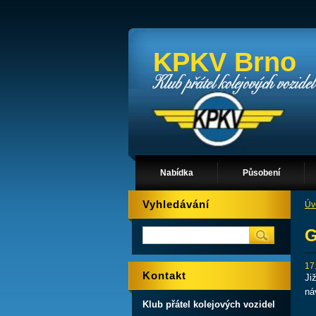
KPKV Brno
Nabídka
Působení
Vyhledávání
Úv
G
17
Kontakt
Ji
ná
Klub přátel kolejových vozidel