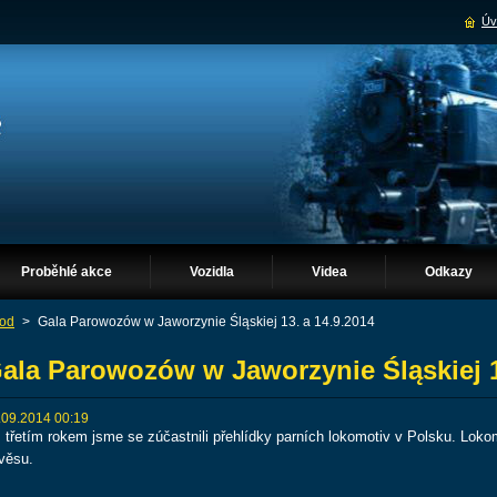
Úv
Proběhlé akce
Vozidla
Videa
Odkazy
od
>
Gala Parowozów w Jaworzynie Śląskiej 13. a 14.9.2014
ala Parowozów w Jaworzynie Śląskiej 1
.09.2014 00:19
ž třetím rokem jsme se zúčastnili přehlídky parních lokomotiv v Polsku. Loko
věsu.