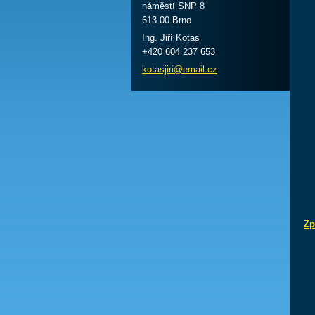
náměstí SNP 8
613 00 Brno
Ing. Jiří Kotas
+420 604 237 653
kotasjir
i@email.
cz
Zp