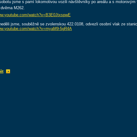
sobotu jsme s parní lokomotivou vozili návštěvníky po areálu a s motorovým 
 dvěma M262.
w.youtube.com/watch?v=B3E0JtxspwE
neděli jsme, souběžně se zvolenskou 422.0108, odvezli osobní vlak ze stanic
w.youtube.com/watch?v=myaM9-5gR4A
ět