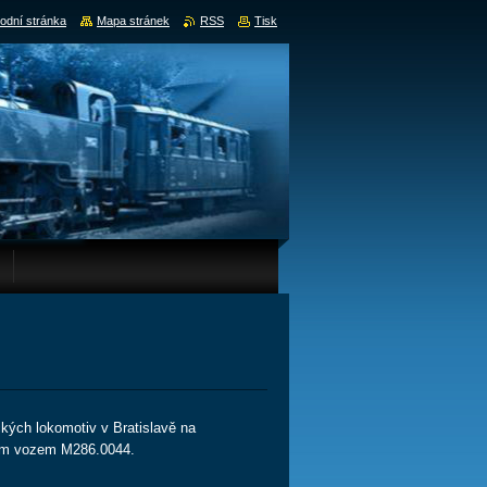
odní stránka
Mapa stránek
RSS
Tisk
ckých lokomotiv v Bratislavě na
vým vozem M286.0044.