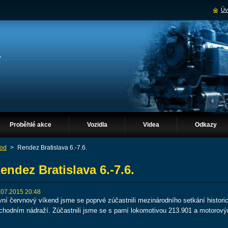
Úv
Proběhlé akce
Vozidla
Videa
Odkazy
od
>
Rendez Bratislava 6.-7.6.
endez Bratislava 6.-7.6.
.07.2015 20:48
vní červnový víkend jsme se poprvé zúčastnili mezinárodního setkání histori
chodním nádraží. Zúčastnili jsme se s parní lokomotivou 213.901 a motoro