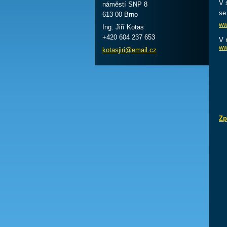
V 
náměstí SNP 8
se
613 00 Brno
ww
Ing. Jiří Kotas
+420 604 237 653
V 
ww
kotasjir
i@email.
cz
Zp