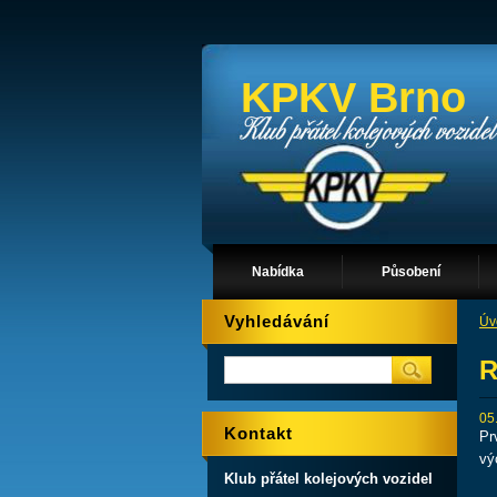
KPKV Brno
Nabídka
Působení
Vyhledávání
Úv
R
05
Kontakt
Pr
vý
Klub přátel kolejových vozidel