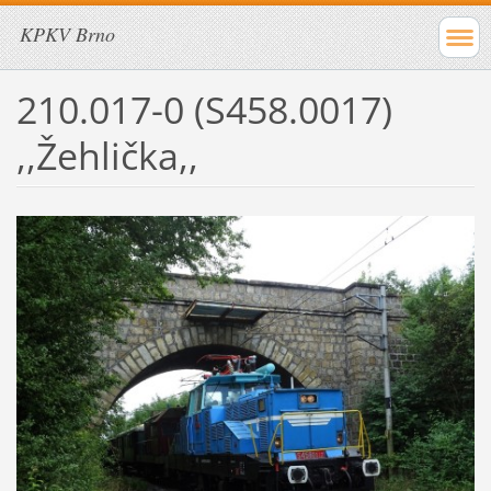
KPKV Brno
210.017-0 (S458.0017)
,,Žehlička,,