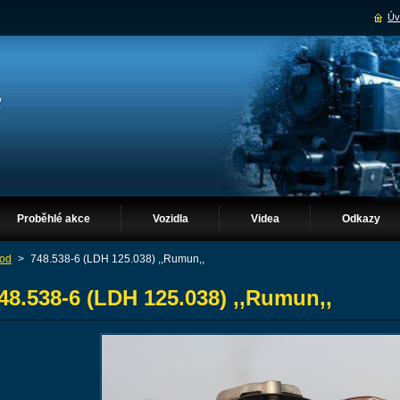
Úv
Proběhlé akce
Vozidla
Videa
Odkazy
od
>
748.538-6 (LDH 125.038) ,,Rumun,,
48.538-6 (LDH 125.038) ,,Rumun,,