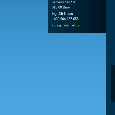
náměstí SNP 8
613 00 Brno
Ing. Jiří Kotas
+420 604 237 653
kotasjir
i@email.
cz