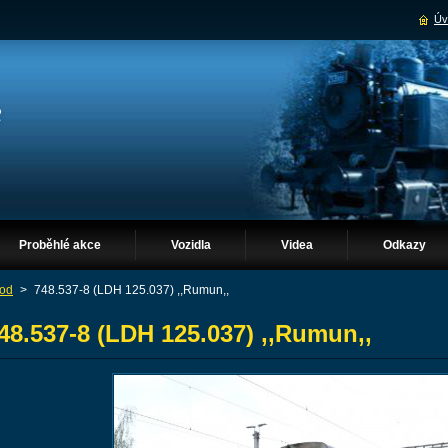
Úv
Proběhlé akce
Vozidla
Videa
Odkazy
od
>
748.537-8 (LDH 125.037) ,,Rumun,,
48.537-8 (LDH 125.037) ,,Rumun,,