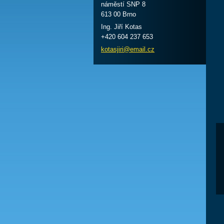
náměstí SNP 8
613 00 Brno
Ing. Jiří Kotas
+420 604 237 653
kotasjir
i@email.
cz