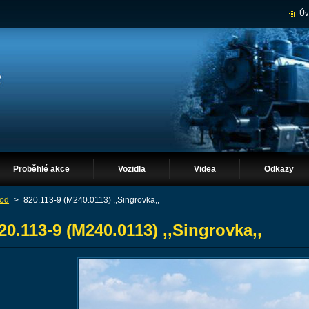
Úv
Proběhlé akce
Vozidla
Videa
Odkazy
od
>
820.113-9 (M240.0113) ,,Singrovka,,
20.113-9 (M240.0113) ,,Singrovka,,