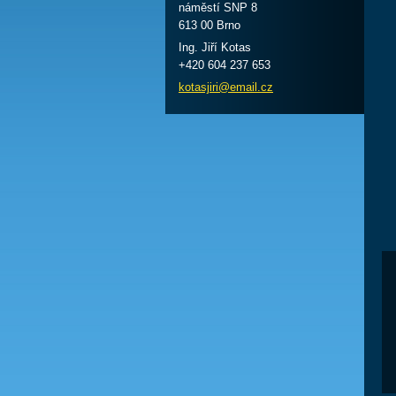
náměstí SNP 8
613 00 Brno
Ing. Jiří Kotas
+420 604 237 653
kotasjir
i@email.
cz