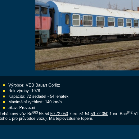
Výrobce: VEB Bauart Görlitz
Rok výroby: 1978
Kapacita: 72 sedadel - 54 lehátek
Maximální rychlost: 140 km/h
Stav: Provozní
663
842
Lehátkový vůz Bc
55 54
59-72 050
-7 ex. 51 54
59-72 050
-1 ex. Bac
51
toho 1 pro průvodce vozu). Má teplovzdušné topení.