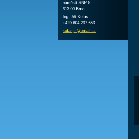
náměstí SNP 8
613 00 Brno
Ing. Jiří Kotas
+420 604 237 653
kotasjir
i@email.
cz